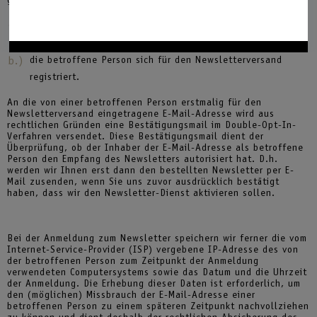
die betroffene Person über eine gültige E-Mail-Adresse
verfügt und
die betroffene Person sich für den Newsletterversand
registriert.
An die von einer betroffenen Person erstmalig für den
Newsletterversand eingetragene E-Mail-Adresse wird aus
rechtlichen Gründen eine Bestätigungsmail im Double-Opt-In-
Verfahren versendet. Diese Bestätigungsmail dient der
Überprüfung, ob der Inhaber der E-Mail-Adresse als betroffene
Person den Empfang des Newsletters autorisiert hat. D.h.
werden wir Ihnen erst dann den bestellten Newsletter per E-
Mail zusenden, wenn Sie uns zuvor ausdrücklich bestätigt
haben, dass wir den Newsletter-Dienst aktivieren sollen.
Bei der Anmeldung zum Newsletter speichern wir ferner die vom
Internet-Service-Provider (ISP) vergebene IP-Adresse des von
der betroffenen Person zum Zeitpunkt der Anmeldung
verwendeten Computersystems sowie das Datum und die Uhrzeit
der Anmeldung. Die Erhebung dieser Daten ist erforderlich, um
den (möglichen) Missbrauch der E-Mail-Adresse einer
betroffenen Person zu einem späteren Zeitpunkt nachvollziehen